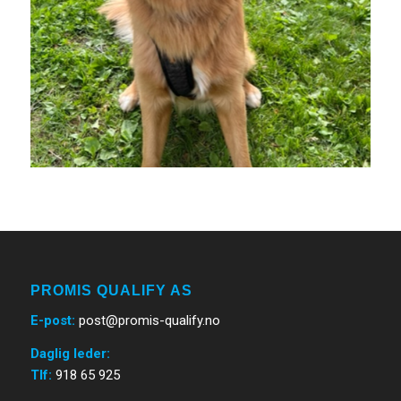
PROMIS QUALIFY AS
E-post
:
post@promis-qualify.no
Daglig leder:
Tlf:
918 65 925