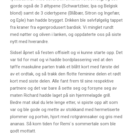
gjorde også de 3 øltypene (Schwartzbier, Ipa og Belgisk
blond) samt de 3 cidertypene (Blåbær, Sitron og Ingefær,
og Eple) han hadde brygget. Drikken ble selvfølgelig tappet
fra kraner fra egenprodusert bardisk. Vi minglet rundt
med nøtter og oliven i lanken, og oppdaterte oss på siste
nytt med hverandre.
Sidsel åpnet så festen offisielt og vi kunne starte opp. Det
var tid for mat og vi hadde bordplassering ved at den
tøffe maskuline parten trakk et blått kort med første del
av et ordtak, og så trakk den flotte feminine delen et rødt
kort med siste delen. Alle fant frem til sine respektive
partnere og det var bare å sette seg og forsyne seg av
maten Richard hadde laget på sin hjemmelagde grill.
Bedre mat skal du lete lenge etter, vi spiste opp alt som
var og ble gode og mette av stokkand med hermetiserte
plommer og portvin, hjort med rotgrønnsaker og gris med
ananas. Så kom tiden for Remi´s sommertale som ble
godt mottatt.