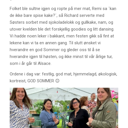
Folket ble sultne igjen og ropte på mer mat, Remi sa ´kan
de ikke bare spise kake?´, så Richard serverte med
Søsters sorbet med sjokoladelokk og gullkake, nam, og
utover kvelden ble det forskjellig goodies og litt dansing.
Vi hadde noen leker i bakkant, men festen gikk så fint at
lekene kan vi ta en annen gang. Til slutt ønsket vi
hverandre en god Sommer og gleder oss til å se
hverandre igjen til høsten, og ikke minst til vår årlige tur,
som i år går til Alsace.
Ordene i dag var: festlig, god mat, hjemmelagd, økologisk,
kortreist, GOD SOMMER 😊