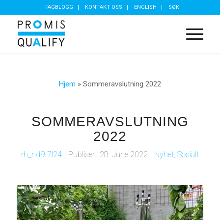
FAGBLOGG
KONTAKT OSS
ENGLISH
SØK
Hjem
»
Sommeravslutning 2022
SOMMERAVSLUTNING
2022
rh_nd9t7l24
|
Publisert
28. June 2022
|
Nyhet
,
Sosialt